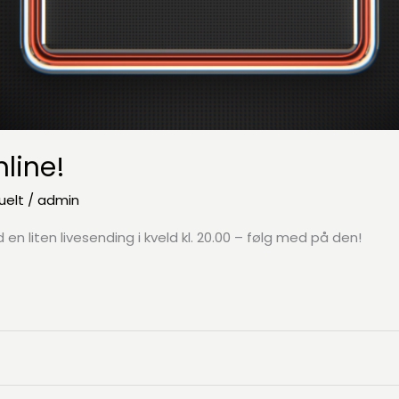
nline!
uelt
/
admin
 en liten livesending i kveld kl. 20.00 – følg med på den!