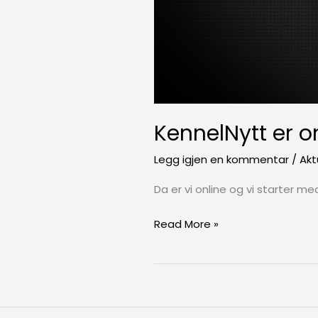
KennelNytt er o
Legg igjen en kommentar
/
Akt
Da er vi online og vi starter med
KennelNytt
Read More »
er
online!