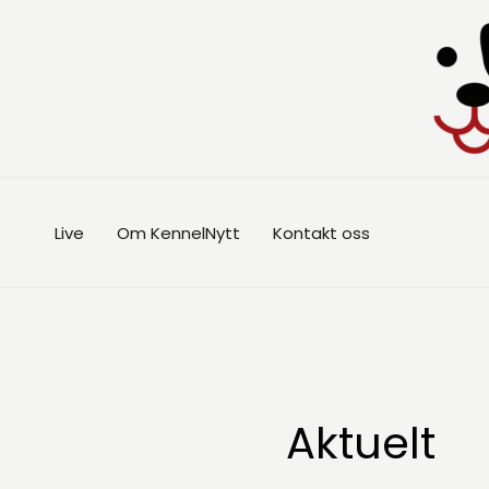
Hopp
rett
til
innholdet
Live
Om KennelNytt
Kontakt oss
Aktuelt